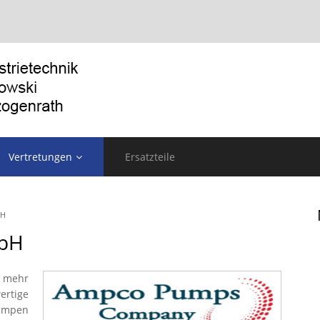
Vertretungen
Ersatzteile
bH
bH
t mehr
rtige
umpen