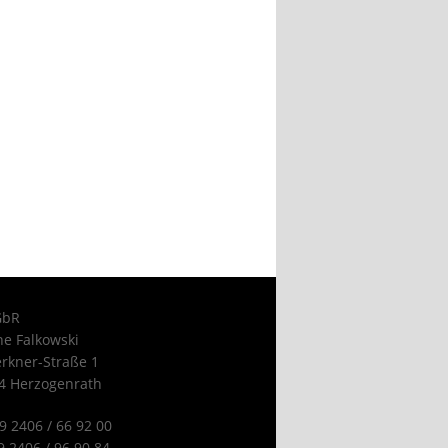
GbR
ne Falkowski
erkner-Straße 1
4 Herzogenrath
49 2406 / 66 92 00
9 2406 / 96 90 84