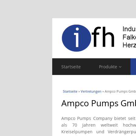
Startseite
Produkte
Sie sind hier
Startseite
»
Vertretungen
» Ampco Pumps Gm
Ampco Pumps Gm
Ampco Pumps Company bietet sei
als 70 Jahren weltweit hochwe
Kreiselpumpen und Verdrängerp