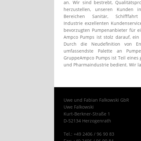
an. Wir sind bestrebt, Qualitätspr
herzustellen, unseren Kunden i
Bereichen Sanitär, Schifffahr
Industrie exzellenten Kundenservi
bevorzugten Pumpenanbieter für e
Ampco Pumps ist stolz darauf, ein
Durch die Neudefinition von En
umfassendste Palette an Pumpe
GruppeAmpco Pumps ist Teil eines g
und Pharmaindustrie bedient. Wir 
Uwe und Fabian Falkowski GbR
Uwe Falkowski
Kurt-Berkner-Straße 1
D-52134 Herzogenrath
Tel.: +49 2406 / 96 90 83
Fax: +49 2406 / 96 90 84