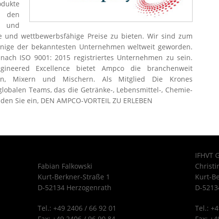
odukte
n den
t und
ce und wettbewerbsfähige Preise zu bieten. Wir sind zum
inige der bekanntesten Unternehmen weltweit geworden.
 nach ISO 9001: 2015 registriertes Unternehmen zu sein.
gineered Excellence bietet Ampco die branchenweit
n, Mixern und Mischern. Als Mitglied Die Krones
lobalen Teams, das die Getränke-, Lebensmittel-, Chemie-
laden Sie ein, DEN AMPCO-VORTEIL ZU ERLEBEN
IFHVT 
Fabian Falkowski
Christi
Kurt-Berkner-Straße 1
Kurt-B
D-52134 Herzogenrath
D-5213
Tel.: +49 2406 / 66 92 01
Tel.: +
Fax: +49 2406 / 96 90 84
Fax: +4