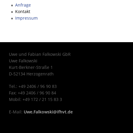
Anfrage
Kontakt
Impressum
Uwe und Fabian Falkowski GbR
Uwe Falkowski
Kurt-Berkner-Straße 1
D-52134 Herzogenrath
Tel.: +49 2406 / 96 90 83
Fax: +49 2406 / 96 90 84
Mobil: +49 172 / 21 15 83 3
E-Mail:
Uwe.Falkowski@ifhvt.de