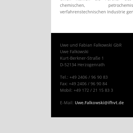
chemischen, petroch
verfahrenstechnischen Industrie ge
Uwe und Fabian Falkowski GbR
Uwe Falkowski
Kurt-Berkner-Straße 1
D-52134 Herzogenrath
Tel.: +49 2406 / 96 90 83
Fax: +49 2406 / 96 90 84
Mobil: +49 172 / 21 15 83 3
E-Mail:
Uwe.Falkowski@ifhvt.de